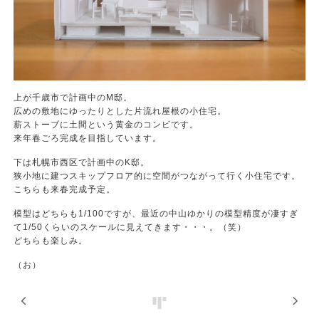
上が千歳市で計画中のM邸。
広めの敷地にゆったりとした片流れ屋根の小住宅。
薪ストーブに土間という黄金のコンビです。
来年春ごろ完成を目指しています。
下は札幌市西区で計画中のK邸。
狭小地に建つスキップフロア的に空間がつながって行く小住宅です。
こちらも来春完成予定。
模型はどちらも1/100ですが、最近の中山ゆかりの模型精度が凄すぎ
て1/50くらいのスケールに見えてきます・・・。（笑）
どちらも楽しみ。
（お）