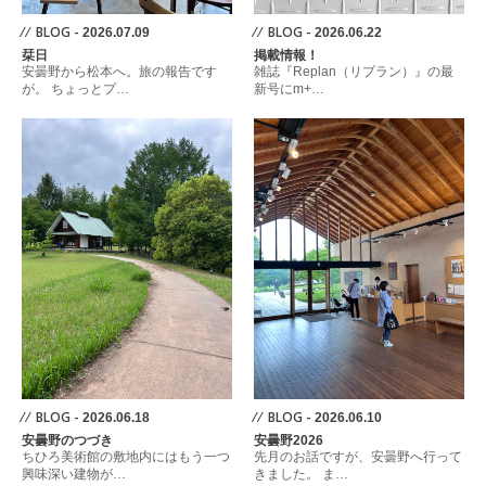
⁄ ⁄ BLOG -
⁄ ⁄ BLOG -
2026.07.09
2026.06.22
栞日
掲載情報！
安曇野から松本へ。旅の報告です
雑誌『Replan（リプラン）』の最
が。 ちょっとプ…
新号にm+…
⁄ ⁄ BLOG -
⁄ ⁄ BLOG -
2026.06.18
2026.06.10
安曇野のつづき
安曇野2026
ちひろ美術館の敷地内にはもう一つ
先月のお話ですが、安曇野へ行って
興味深い建物が…
きました。 ま…